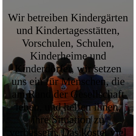
Wir betreiben Kindergärten
und Kindertagesstätten,
Vorschulen, Schulen,
Kinderheime und
Kinderdörfer, wir setzen
uns ein für Menschen, die
am Rand der Gesellschaft
leben, und helfen ihnen,
ihre Situation zu
verbessern. Das kostet viel