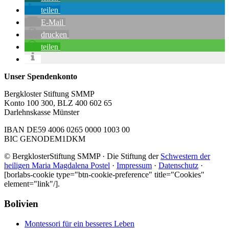
teilen
E-Mail
drucken
teilen
Unser Spendenkonto
Bergkloster Stiftung SMMP
Konto 100 300, BLZ 400 602 65
Darlehnskasse Münster
IBAN DE59 4006 0265 0000 1003 00
BIC GENODEM1DKM
© BergklosterStiftung SMMP · Die Stiftung der
Schwestern der
heiligen Maria Magdalena Postel
·
Impressum
·
Datenschutz
·
[borlabs-cookie type="btn-cookie-preference" title="Cookies"
element="link"/].
Footer
Bolivien
Montessori für ein besseres Leben