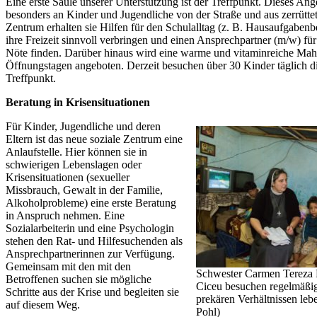
Eine erste Säule unserer Unterstützung ist der Treffpunkt. Dieses Ange
besonders an Kinder und Jugendliche von der Straße und aus zerrütte
Zentrum erhalten sie Hilfen für den Schulalltag (z. B. Hausaufgaben
ihre Freizeit sinnvoll verbringen und einen Ansprechpartner (m/w) fü
Nöte finden. Darüber hinaus wird eine warme und vitaminreiche Mahl
Öffnungstagen angeboten. Derzeit besuchen über 30 Kinder täglich di
Treffpunkt.
Beratung in Krisensituationen
Für Kinder, Jugendliche und deren
Eltern ist das neue soziale Zentrum eine
Anlaufstelle. Hier können sie in
schwierigen Lebenslagen oder
Krisensituationen (sexueller
Missbrauch, Gewalt in der Familie,
Alkoholprobleme) eine erste Beratung
in Anspruch nehmen. Eine
Sozialarbeiterin und eine Psychologin
stehen den Rat- und Hilfesuchenden als
Ansprechpartnerinnen zur Verfügung.
Gemeinsam mit den mit den
Schwester Carmen Tereza 
Betroffenen suchen sie mögliche
Ciceu besuchen regelmäßig
Schritte aus der Krise und begleiten sie
prekären Verhältnissen leb
auf diesem Weg.
Pohl)